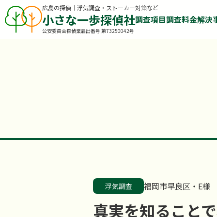
広島の探偵｜浮気調査・ストーカー対策など
小さな一歩探偵社
調査項目
調査料金
解決
公安委員会探偵業届出番号 第73250042号
福岡市早良区・E様
浮気調査
真実を知ることで