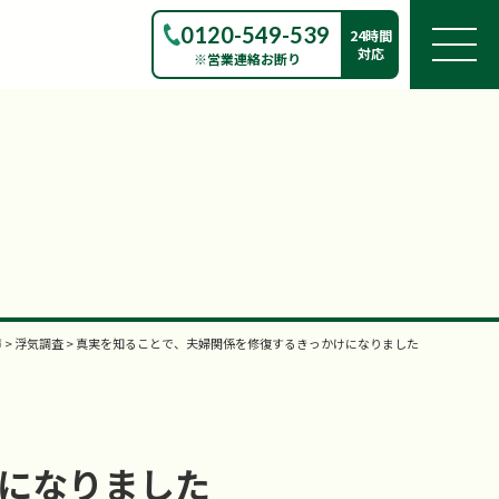
0120-549-539
24時間
対応
※営業連絡お断り
声
>
浮気調査
>
真実を知ることで、夫婦関係を修復するきっかけになりました
になりました