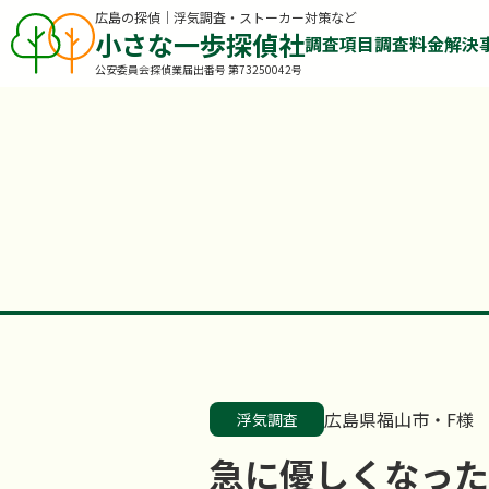
広島の探偵｜浮気調査・ストーカー対策など
小さな一歩探偵社
調査項目
調査料金
解決
公安委員会探偵業届出番号 第73250042号
広島県福山市・F様
浮気調査
急に優しくなった