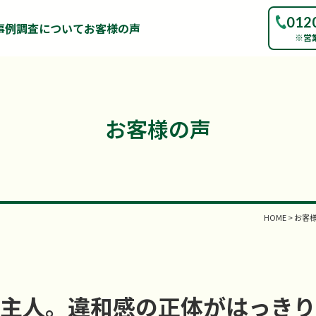
012
事例
調査について
お客様の声
※営
お客様の声
HOME
>
お客
主人。違和感の正体がはっきり