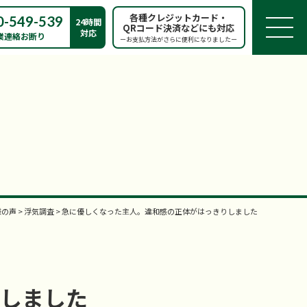
各種クレジットカード・
0-549-539
24時間
QRコード決済などにも対応
対応
業連絡お断り
ーお支払方法がさらに便利になりましたー
様の声
>
浮気調査
>
急に優しくなった主人。違和感の正体がはっきりしました
しました