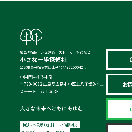
広島の探偵｜浮気調査・ストーカー対策など
小さな一歩探偵社
公安委員会探偵業届出番号 第73250042号
中国四国相談本部
お
〒730-0012 広島県広島市中区上八丁堀3-4 エ
ステート上八丁堀 3F
大きな未来へともにあゆむ
相談・お見積り無料
24時間対応
秘密厳守
非通知・匿名OK